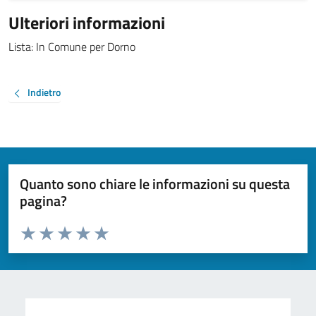
Ulteriori informazioni
Lista: In Comune per Dorno
Indietro
Quanto sono chiare le informazioni su questa
pagina?
Valuta da 1 a 5 stelle la pagina
Valuta 1 stelle su 5
Valuta 2 stelle su 5
Valuta 3 stelle su 5
Valuta 4 stelle su 5
Valuta 5 stelle su 5