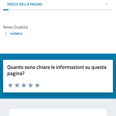
INDICE DELLA PAGINA
News Scaduta
Indietro
Quanto sono chiare le informazioni su questa
pagina?
Valuta da 1 a 5 stelle la pagina
Valuta 1 stelle su 5
Valuta 2 stelle su 5
Valuta 3 stelle su 5
Valuta 4 stelle su 5
Valuta 5 stelle su 5