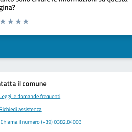
gina?
a da 1 a 5 stelle la pagina
ta 1 stelle su 5
Valuta 2 stelle su 5
Valuta 3 stelle su 5
Valuta 4 stelle su 5
Valuta 5 stelle su 5
tatta il comune
Leggi le domande frequenti
Richiedi assistenza
Chiama il numero (+39) 0382.84003