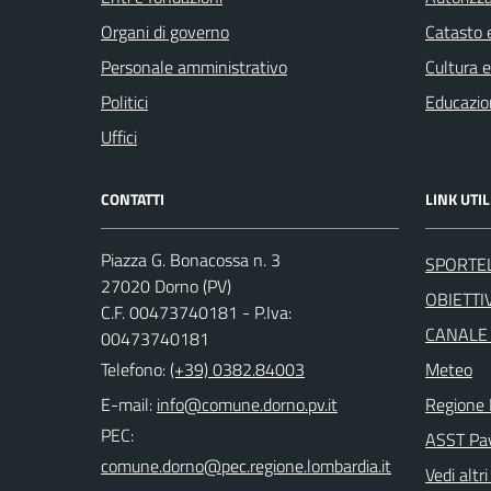
Organi di governo
Catasto e
Personale amministrativo
Cultura 
Politici
Educazio
Uffici
CONTATTI
LINK UTIL
Piazza G. Bonacossa n. 3
SPORTE
27020 Dorno (PV)
OBIETTIV
C.F. 00473740181 - P.Iva:
CANALE
00473740181
Telefono:
(+39) 0382.84003
Meteo
E-mail:
Regione 
PEC:
ASST Pa
Vedi altri