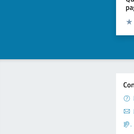
pa
Valut
Valu
Con