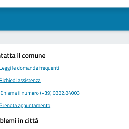
ta 1 stelle su 5
Valuta 2 stelle su 5
Valuta 3 stelle su 5
Valuta 4 stelle su 5
Valuta 5 stelle su 5
tatta il comune
Leggi le domande frequenti
Richiedi assistenza
Chiama il numero (+39) 0382.84003
Prenota appuntamento
blemi in città