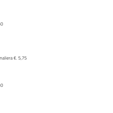
30
naliera €. 5,75
30