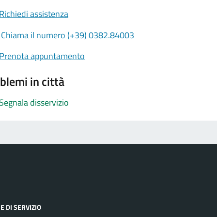
Richiedi assistenza
Chiama il numero (+39) 0382.84003
Prenota appuntamento
blemi in città
Segnala disservizio
E DI SERVIZIO