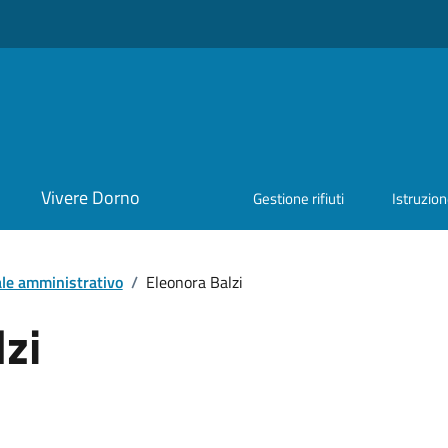
Vivere Dorno
Gestione rifiuti
Istruzio
le amministrativo
/
Eleonora Balzi
zi