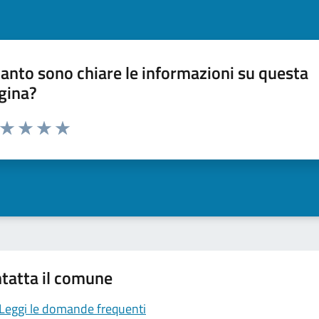
anto sono chiare le informazioni su questa
gina?
a da 1 a 5 stelle la pagina
ta 1 stelle su 5
Valuta 2 stelle su 5
Valuta 3 stelle su 5
Valuta 4 stelle su 5
Valuta 5 stelle su 5
tatta il comune
Leggi le domande frequenti