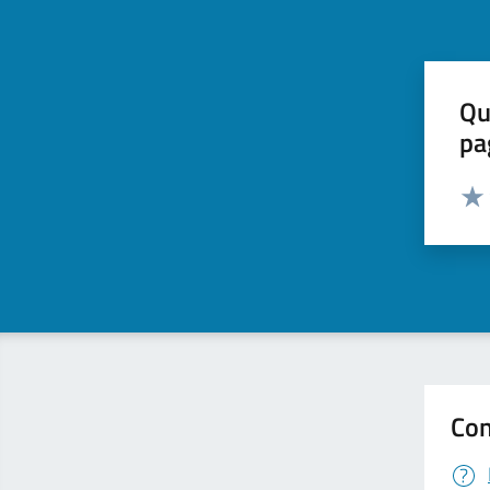
Qu
pa
Valut
Valu
Con