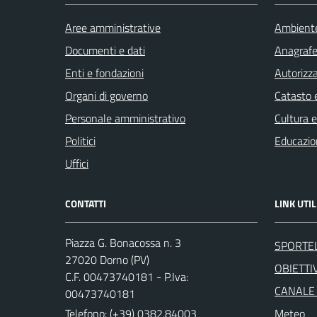
Aree amministrative
Ambient
Documenti e dati
Anagrafe 
Enti e fondazioni
Autorizza
Organi di governo
Catasto e
Personale amministrativo
Cultura 
Politici
Educazio
Uffici
CONTATTI
LINK UTIL
Piazza G. Bonacossa n. 3
SPORTE
27020 Dorno (PV)
OBIETTIV
C.F. 00473740181 - P.Iva:
CANALE
00473740181
Telefono:
(+39) 0382.84003
Meteo