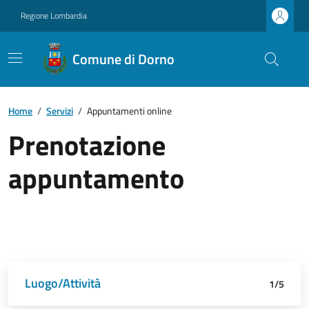
Regione Lombardia
Comune di Dorno
Home
/
Servizi
/
Appuntamenti online
Prenotazione
appuntamento
Luogo/Attività
Dettagli appuntamento
Richiedente
Data e orario
Riepilogo
1/5