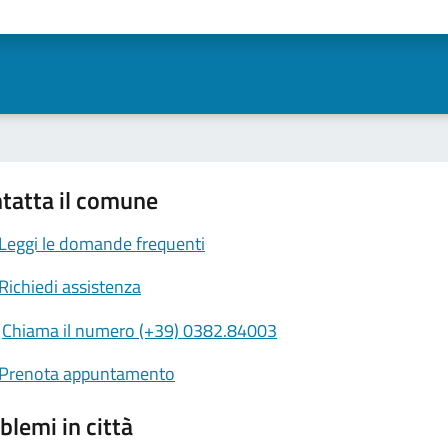
ta 1 stelle su 5
Valuta 2 stelle su 5
Valuta 3 stelle su 5
Valuta 4 stelle su 5
Valuta 5 stelle su 5
tatta il comune
Leggi le domande frequenti
Richiedi assistenza
Chiama il numero (+39) 0382.84003
Prenota appuntamento
blemi in città