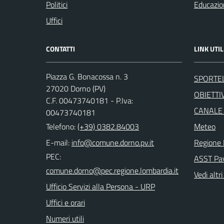
Politici
Educazio
Uffici
CONTATTI
LINK UTIL
Piazza G. Bonacossa n. 3
SPORTE
27020 Dorno (PV)
OBIETTIV
C.F. 00473740181 - P.Iva:
CANALE
00473740181
Telefono:
(+39) 0382.84003
Meteo
E-mail:
Regione 
PEC:
ASST Pa
Vedi altri
Ufficio Servizi alla Persona - URP
Uffici e orari
Numeri utili