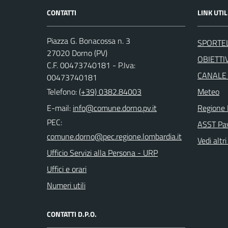
CONTATTI
LINK UTIL
Piazza G. Bonacossa n. 3
SPORTE
27020 Dorno (PV)
OBIETTIV
C.F. 00473740181 - P.Iva:
CANALE
00473740181
Telefono:
(+39) 0382.84003
Meteo
E-mail:
Regione 
PEC:
ASST Pa
Vedi altri
Ufficio Servizi alla Persona - URP
Uffici e orari
Numeri utili
CONTATTI D.P.O.