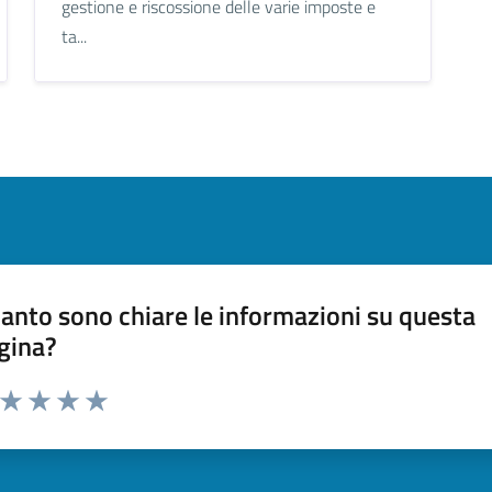
gestione e riscossione delle varie imposte e
ta...
anto sono chiare le informazioni su questa
gina?
a da 1 a 5 stelle la pagina
ta 1 stelle su 5
Valuta 2 stelle su 5
Valuta 3 stelle su 5
Valuta 4 stelle su 5
Valuta 5 stelle su 5