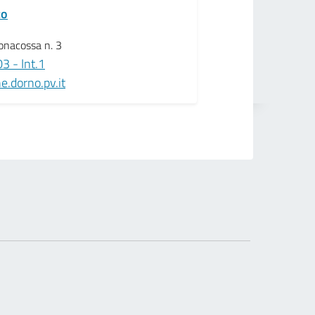
co
onacossa n. 3
 - Int.1
.dorno.pv.it