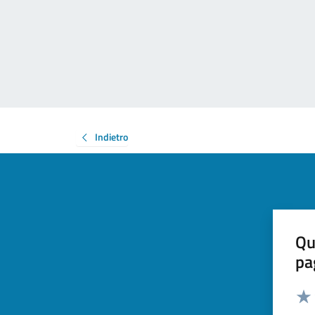
Indietro
Qu
pa
Valut
Valu