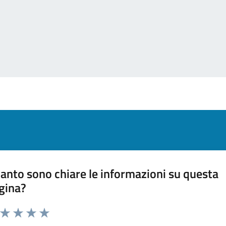
anto sono chiare le informazioni su questa
gina?
a da 1 a 5 stelle la pagina
ta 1 stelle su 5
Valuta 2 stelle su 5
Valuta 3 stelle su 5
Valuta 4 stelle su 5
Valuta 5 stelle su 5