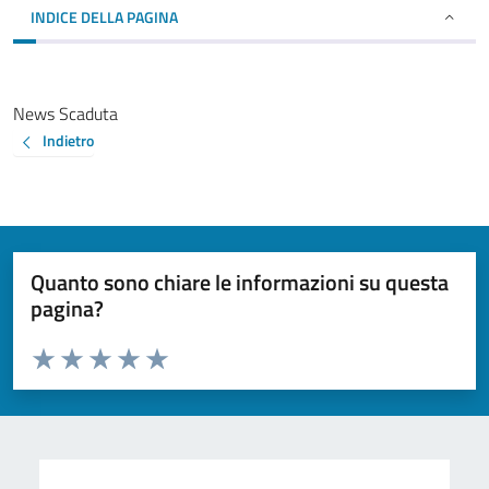
INDICE DELLA PAGINA
News Scaduta
Indietro
Quanto sono chiare le informazioni su questa
pagina?
Valuta da 1 a 5 stelle la pagina
Valuta 1 stelle su 5
Valuta 2 stelle su 5
Valuta 3 stelle su 5
Valuta 4 stelle su 5
Valuta 5 stelle su 5