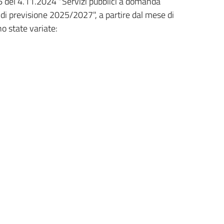
 del 4.11.2024 "Servizi pubblici a domanda
o di previsione 2025/2027", a partire dal mese di
o state variate:
re utilizzato per l'anno scolastico 2025/2026;
ato azzeramento del debito entro il 30 agosto