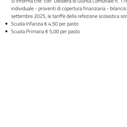
Si informa che con Delibera di Giunta Comunale n. 176
individuale - proventi di copertura finanziaria - bilanci
settembre 2025, le tariffe della refezione scolastica son
Scuola Infanzia € 4,50 per pasto
Scuola Primaria € 5,00 per pasto
Per le utenze con credito positivo, lo stesso potrà esse
Per le utenze con saldo negativo, si avvisa che il manc
2025, avvierà la procedura di riscossione d'ufficio
A cura di
Ufficio Servizi alla Persona - URP
Indirizzo:
Piazza G. Bonacossa n. 3
038284003 - Int. 7
Telefono:
info@comune.dorno.pv.it
Email: