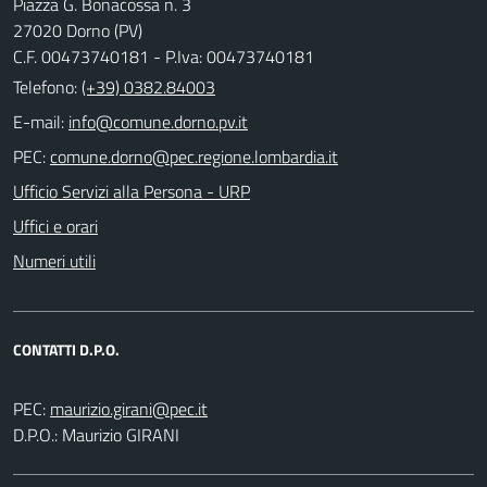
Piazza G. Bonacossa n. 3
27020 Dorno (PV)
C.F. 00473740181 - P.Iva: 00473740181
Telefono:
(+39) 0382.84003
E-mail:
PEC:
Ufficio Servizi alla Persona - URP
Uffici e orari
Numeri utili
CONTATTI D.P.O.
PEC:
D.P.O.: Maurizio GIRANI