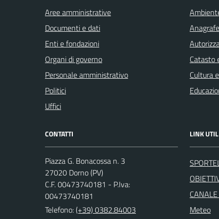
Aree amministrative
Ambient
Documenti e dati
Anagrafe 
Enti e fondazioni
Autorizza
Organi di governo
Catasto e
Personale amministrativo
Cultura 
Politici
Educazio
Uffici
CONTATTI
LINK UTIL
Piazza G. Bonacossa n. 3
SPORTE
27020 Dorno (PV)
OBIETTIV
C.F. 00473740181 - P.Iva:
CANALE
00473740181
Telefono:
(+39) 0382.84003
Meteo