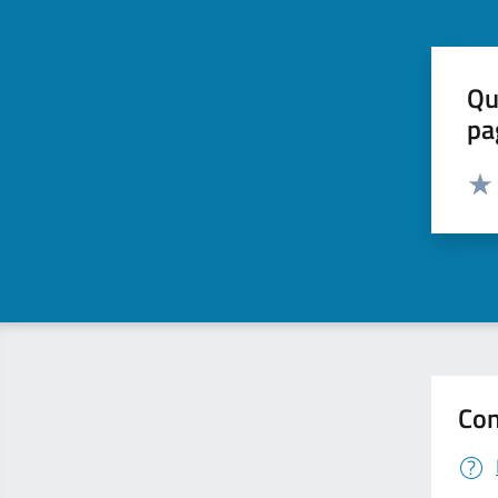
Qu
pa
Valut
Valu
Con