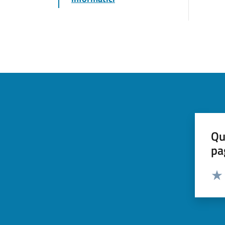
Qu
pa
Valut
Valu