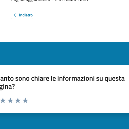
Indietro
anto sono chiare le informazioni su questa
gina?
a da 1 a 5 stelle la pagina
ta 1 stelle su 5
Valuta 2 stelle su 5
Valuta 3 stelle su 5
Valuta 4 stelle su 5
Valuta 5 stelle su 5