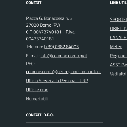
CONTATTI
LINK UTIL
Piazza G. Bonacossa n. 3
SPORTE
27020 Dorno (PV)
OBIETTIV
C.F. 00473740181 - P.Iva:
CANALE
00473740181
Telefono:
(+39) 0382.84003
Meteo
E-mail:
Regione 
PEC:
ASST Pa
Vedi altri
Ufficio Servizi alla Persona - URP
Uffici e orari
Numeri utili
CONTATTI D.P.O.