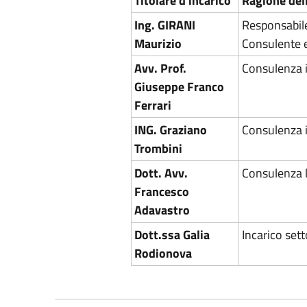
Titolare d'incarico
Ragione dell
Ing. GIRANI
Responsabile
Maurizio
Consulente e
Avv. Prof.
Consulenza i
Giuseppe Franco
Ferrari
ING. Graziano
Consulenza i
Trombini
Dott. Avv.
Consulenza l
Francesco
Adavastro
Dott.ssa Galia
Incarico sett
Rodionova