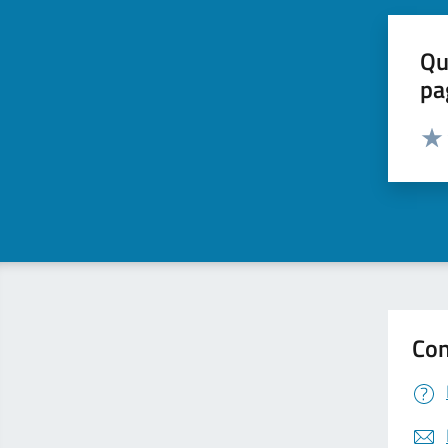
Qu
pa
Valut
Valu
Con