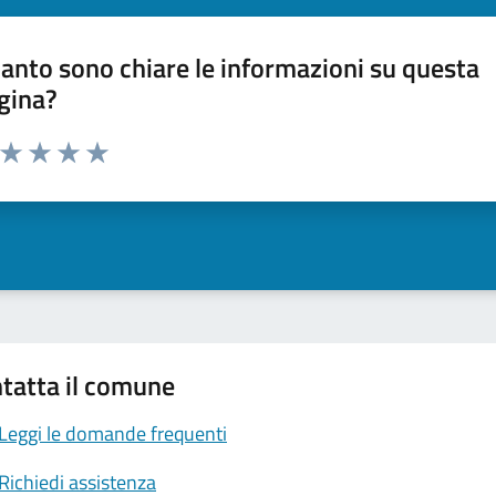
anto sono chiare le informazioni su questa
gina?
a da 1 a 5 stelle la pagina
ta 1 stelle su 5
Valuta 2 stelle su 5
Valuta 3 stelle su 5
Valuta 4 stelle su 5
Valuta 5 stelle su 5
tatta il comune
Leggi le domande frequenti
Richiedi assistenza