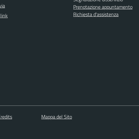
via
Prenotazione appuntamento
Richiesta d'assistenza
 link
redits
Mappa del Sito