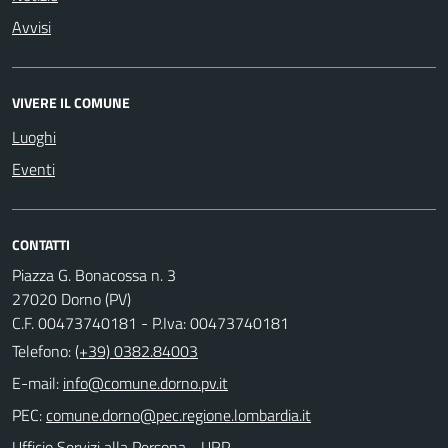
Avvisi
VIVERE IL COMUNE
Luoghi
Eventi
CONTATTI
Piazza G. Bonacossa n. 3
27020 Dorno (PV)
C.F. 00473740181 - P.Iva: 00473740181
Telefono:
(+39) 0382.84003
E-mail:
PEC:
Ufficio Servizi alla Persona - URP