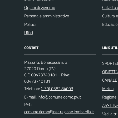
Organi di governo
Catasto e
Personale amministrativo
Cultura 
Politici
Educazio
Uffici
CONTATTI
LINK UTIL
Piazza G. Bonacossa n. 3
SPORTE
27020 Dorno (PV)
OBIETTIV
C.F. 00473740181 - P.Iva:
CANALE
00473740181
Telefono:
(+39) 0382.84003
Meteo
E-mail:
Regione 
PEC:
ASST Pa
Vedi altri