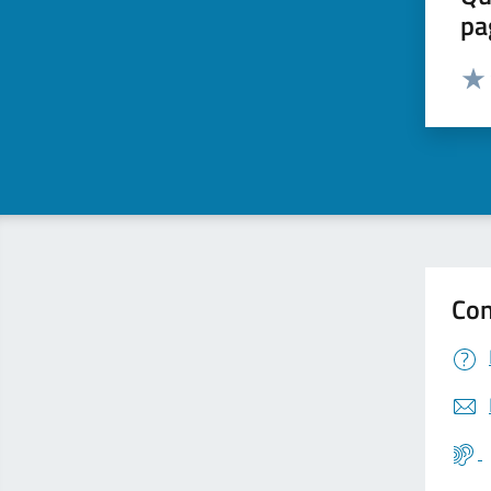
pa
Valut
Valu
Con