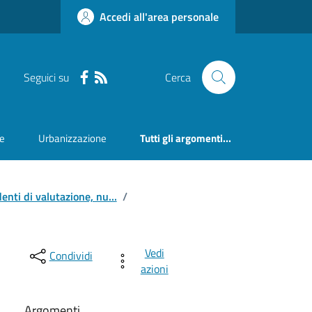
Accedi all'area personale
Seguici su
Cerca
ne
Urbanizzazione
Tutti gli argomenti...
nti di valutazione, nu...
/
Vedi
Condividi
azioni
Argomenti