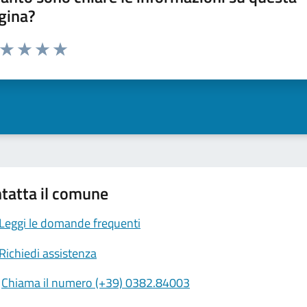
gina?
a da 1 a 5 stelle la pagina
ta 1 stelle su 5
Valuta 2 stelle su 5
Valuta 3 stelle su 5
Valuta 4 stelle su 5
Valuta 5 stelle su 5
tatta il comune
Leggi le domande frequenti
Richiedi assistenza
Chiama il numero (+39) 0382.84003