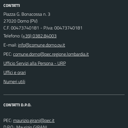
CONTATTI
Piazza G. Bonacossa n. 3
27020 Dorno (PV)
C.F. 00473740181 - P.Iva: 00473740181
Telefono:
(+39) 0382.84003
E-mail:
PEC:
Ufficio Servizi alla Persona - URP
Uffici e orari
Numeri utili
CONTATTI D.P.O.
PEC:
D.P.O.: Maurizio GIRANI