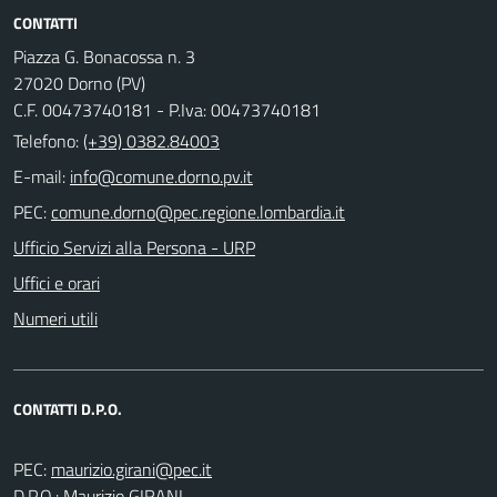
CONTATTI
Piazza G. Bonacossa n. 3
27020 Dorno (PV)
C.F. 00473740181 - P.Iva: 00473740181
Telefono:
(+39) 0382.84003
E-mail:
PEC:
Ufficio Servizi alla Persona - URP
Uffici e orari
Numeri utili
CONTATTI D.P.O.
PEC:
D.P.O.: Maurizio GIRANI