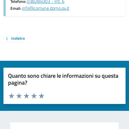
038284003 - Int. 6
Telefono:
info@comune.dorno.pv.it
Email:
Indietro
Quanto sono chiare le informazioni su questa
pagina?
Valuta da 1 a 5 stelle la pagina
Valuta 1 stelle su 5
Valuta 2 stelle su 5
Valuta 3 stelle su 5
Valuta 4 stelle su 5
Valuta 5 stelle su 5