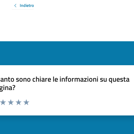
Indietro
anto sono chiare le informazioni su questa
gina?
a da 1 a 5 stelle la pagina
ta 1 stelle su 5
Valuta 2 stelle su 5
Valuta 3 stelle su 5
Valuta 4 stelle su 5
Valuta 5 stelle su 5