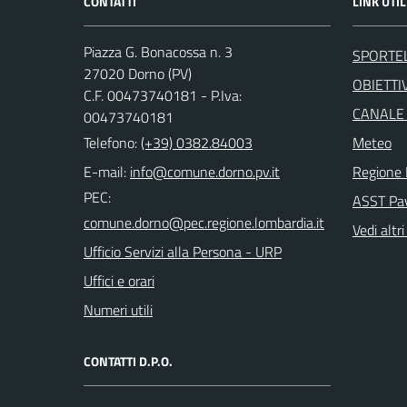
CONTATTI
LINK UTIL
Piazza G. Bonacossa n. 3
SPORTE
27020 Dorno (PV)
OBIETTIV
C.F. 00473740181 - P.Iva:
CANALE
00473740181
Telefono:
(+39) 0382.84003
Meteo
E-mail:
Regione 
PEC:
ASST Pa
Vedi altri
Ufficio Servizi alla Persona - URP
Uffici e orari
Numeri utili
CONTATTI D.P.O.