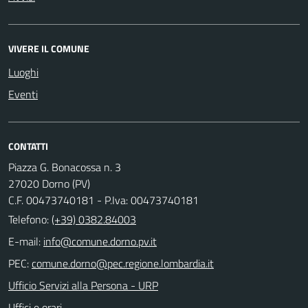
VIVERE IL COMUNE
Luoghi
Eventi
CONTATTI
Piazza G. Bonacossa n. 3
27020 Dorno (PV)
C.F. 00473740181 - P.Iva: 00473740181
Telefono:
(+39) 0382.84003
E-mail:
PEC:
Ufficio Servizi alla Persona - URP
Uffici e orari