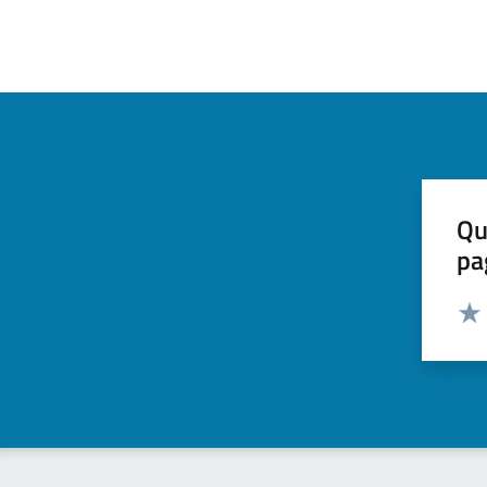
Qu
pa
Valut
Valu