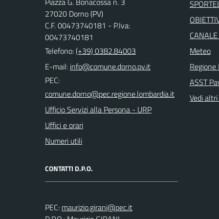
Piazza G. Bonacossa n. 3
SPORTE
27020 Dorno (PV)
OBIETTIV
C.F. 00473740181 - P.Iva:
CANALE
00473740181
Telefono:
(+39) 0382.84003
Meteo
E-mail:
Regione 
PEC:
ASST Pa
Vedi altri
Ufficio Servizi alla Persona - URP
Uffici e orari
Numeri utili
CONTATTI D.P.O.
PEC:
D.P.O.: Maurizio GIRANI