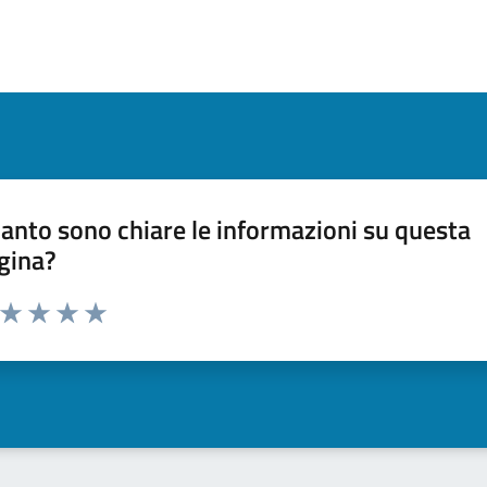
anto sono chiare le informazioni su questa
gina?
a da 1 a 5 stelle la pagina
ta 1 stelle su 5
Valuta 2 stelle su 5
Valuta 3 stelle su 5
Valuta 4 stelle su 5
Valuta 5 stelle su 5