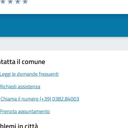
ta 1 stelle su 5
Valuta 2 stelle su 5
Valuta 3 stelle su 5
Valuta 4 stelle su 5
Valuta 5 stelle su 5
tatta il comune
Leggi le domande frequenti
Richiedi assistenza
Chiama il numero (+39) 0382.84003
Prenota appuntamento
blemi in città