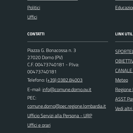
Politici
Educazio
Uffici
CONTATTI
LINK UTIL
Piazza G. Bonacossa n. 3
SPORTE
27020 Dorno (PV)
OBIETTIV
C.F. 00473740181 - P.Iva:
CANALE
00473740181
Telefono:
(+39) 0382.84003
Meteo
E-mail:
Regione 
PEC:
ASST Pa
Vedi altri
Ufficio Servizi alla Persona - URP
Uffici e orari