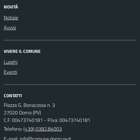
NOVITÀ
Notizie
Avvisi
VIVERE IL COMUNE
Luoghi
Eventi
CONTATTI
Piazza G. Bonacossa n. 3
27020 Dorno (PV)
C.F. 00473740181 - P.Iva: 00473740181
Telefono:
(+39) 0382.84003
E-mail: