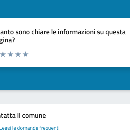
anto sono chiare le informazioni su questa
gina?
a da 1 a 5 stelle la pagina
ta 1 stelle su 5
Valuta 2 stelle su 5
Valuta 3 stelle su 5
Valuta 4 stelle su 5
Valuta 5 stelle su 5
tatta il comune
Leggi le domande frequenti