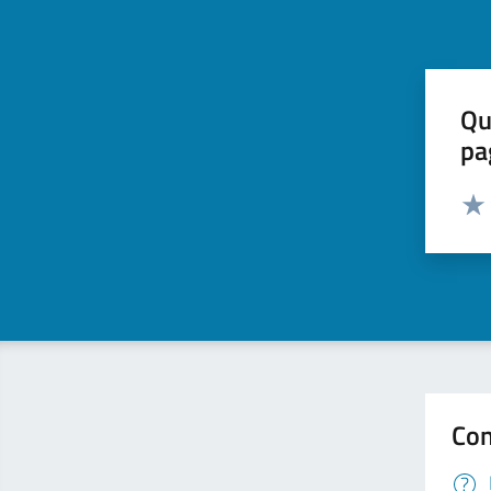
Qu
pa
Valut
Valu
Con