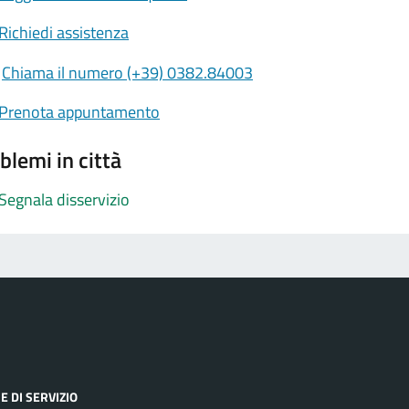
Richiedi assistenza
Chiama il numero (+39) 0382.84003
Prenota appuntamento
blemi in città
Segnala disservizio
E DI SERVIZIO