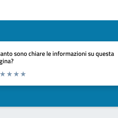
anto sono chiare le informazioni su questa
gina?
a da 1 a 5 stelle la pagina
ta 1 stelle su 5
Valuta 2 stelle su 5
Valuta 3 stelle su 5
Valuta 4 stelle su 5
Valuta 5 stelle su 5