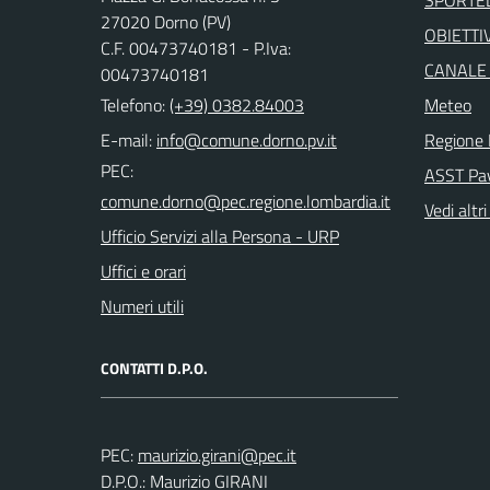
SPORTE
27020 Dorno (PV)
OBIETTIV
C.F. 00473740181 - P.Iva:
CANALE
00473740181
Telefono:
(+39) 0382.84003
Meteo
E-mail:
Regione 
PEC:
ASST Pa
Vedi altri
Ufficio Servizi alla Persona - URP
Uffici e orari
Numeri utili
CONTATTI D.P.O.
PEC:
D.P.O.: Maurizio GIRANI