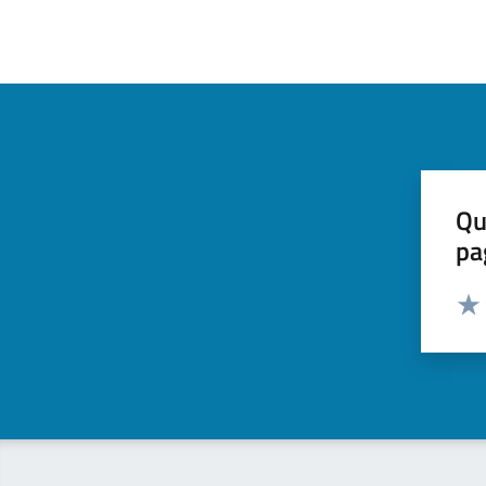
Qu
pa
Valut
Valu