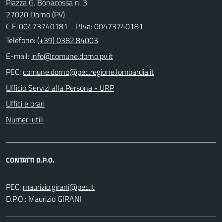
Piazza G. Bonacossa n. 3
27020 Dorno (PV)
C.F. 00473740181 - P.Iva: 00473740181
Telefono:
(+39) 0382.84003
E-mail:
PEC:
Ufficio Servizi alla Persona - URP
Uffici e orari
Numeri utili
CONTATTI D.P.O.
PEC:
D.P.O.: Maurizio GIRANI